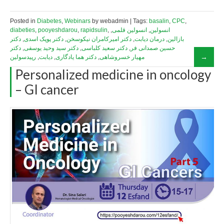
Posted in
Diabetes
,
Webinars
by webadmin | Tags:
basalin
,
CPC
,
diabeties
,
pooyeshdarou
,
rapidsulin
,
,
انسولین قلمی
,
انسولین
دکتر
,
دکتر پوپک اسدی
,
دکتر امیرکامران نیکوسخن
,
درمان دیابت
,
بازالین
دکتر
,
دکتر سید وحید یوسفی
,
دکتر سعید کلباسی
,
حسین صمدانی فر
رپیدسولین
,
دیابت
,
دکتر هما یادگاری
,
مهیار خسروشاهی
Personalized medicine in oncology
– GI cancer