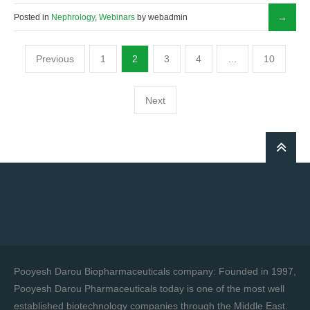
Posted in
Nephrology
,
Webinars
by webadmin
Previous
1
2
3
4
…
10
Next
Pooyesh Darou Biopharmaceuticals company: Founded in 1997,
Pooyesh Darou Pharmaceuticals today is one of the most well
established biotechnology companies through the Middle East.