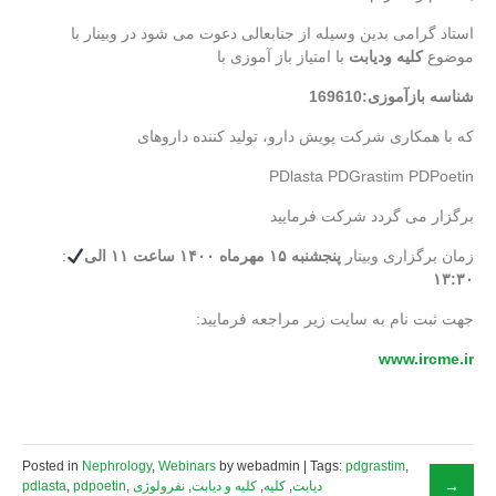
استاد گرامی بدین وسیله از جنابعالی دعوت می شود در وبینار با
موضوع
کلیه ودیابت
با امتیاز باز آموزی با
شناسه بازآموزی:169610
که با همکاری شرکت پویش دارو، تولید کننده داروهای
PDlasta PDGrastim PDPoetin
برگزار می گردد شرکت فرمایید
زمان برگزاری وبینار
پنجشنبه ۱۵ مهرماه ۱۴۰۰ ساعت ۱۱ الی
:
۱۳:۳۰
:جهت ثبت نام به سایت زیر مراجعه فرمایید
www.ircme.ir
Posted in
Nephrology
,
Webinars
by webadmin | Tags:
pdgrastim
,
دیابت
,
کلیه
,
کلیه و دیابت
,
نفرولوژی
,
pdpoetin
,
pdlasta