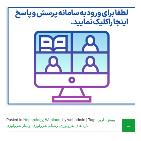
پویش دارو
,
by webadmin | Tags:
Webinars
,
Nephrology
Posted in
تازه های نفرولوژی
,
ژنتیک
,
نفرولوژی
,
وبینار نفرولوژی