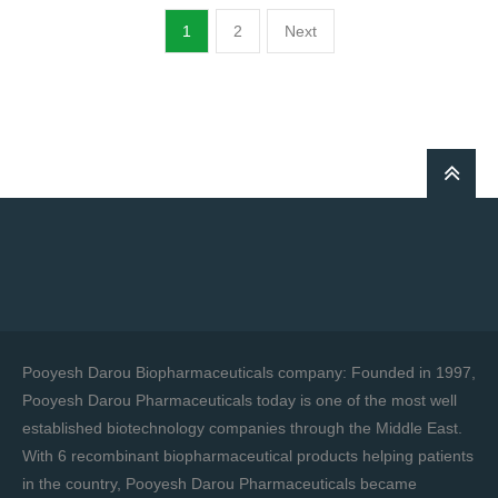
1
2
Next
Pooyesh Darou Biopharmaceuticals company: Founded in 1997,
Pooyesh Darou Pharmaceuticals today is one of the most well
established biotechnology companies through the Middle East.
With 6 recombinant biopharmaceutical products helping patients
in the country, Pooyesh Darou Pharmaceuticals became