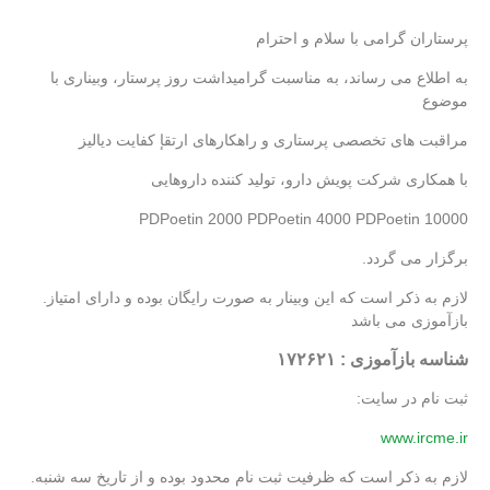
پرستاران گرامی با سلام و احترام
به اطلاع می رساند، به مناسبت گرامیداشت روز پرستار، وبیناری با
موضوع
مراقبت های تخصصی پرستاری و راهکارهای ارتقإ کفایت دیالیز
با همکاری شرکت پویش دارو، تولید کننده داروهایی
PDPoetin 2000 PDPoetin 4000 PDPoetin 10000
.برگزار می گردد
.لازم به ذکر است که این وبینار به صورت رایگان بوده و دارای امتیاز
بازآموزی می باشد
شناسه بازآموزی : ۱۷۲۶۲۱
:ثبت نام در سایت
www.ircme.ir
.لازم به ذکر است که ظرفیت ثبت نام محدود بوده و از تاریخ سه شنبه